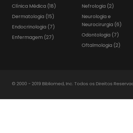
Clínica Médica
(18)
Nefrologia
(2)
Dermatologia
(15)
Neurologia e
Neurocirurgia
(6)
Endocrinologia
(7)
Odontologia
(7)
Enfermagem
(27)
Oftalmologia
(2)
© 2000 - 2019 Bibliomed, Inc. Todos os Direitos Reserv