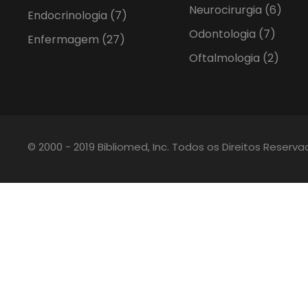
Neurocirurgia
(6)
Endocrinologia
(7)
Odontologia
(7)
Enfermagem
(27)
Oftalmologia
(2)
© 2000 - 2019 Bibliomed, Inc. Todos os Direitos Reserv