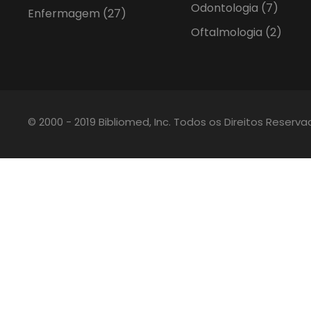
Odontologia
(7)
Enfermagem
(27)
Oftalmologia
(2)
© 2000 - 2019 Bibliomed, Inc. Todos os Direitos Reserv