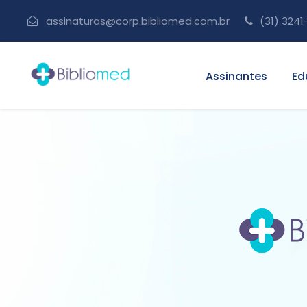
assinaturas@corp.bibliomed.com.br
(31) 3241
Assinantes
Ed