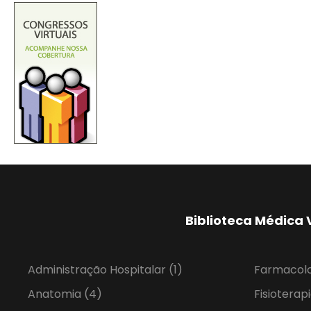
Biblioteca Médica 
Administração Hospitalar
(1)
Farmacol
Anatomia
(4)
Fisioterap