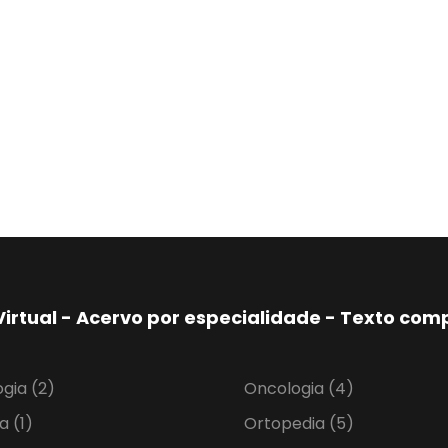
Virtual - Acervo por especialidade - Texto co
ogia
(2)
Oncologia
(4)
ia
(1)
Ortopedia
(5)