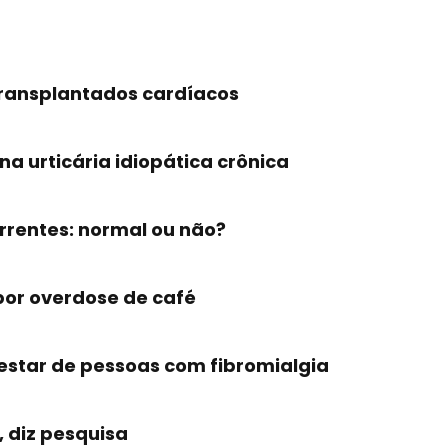
transplantados cardíacos
na urticária idiopática crônica
rrentes: normal ou não?
 por overdose de café
estar de pessoas com fibromialgia
, diz pesquisa