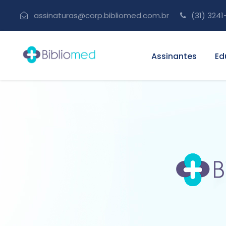
assinaturas@corp.bibliomed.com.br
(31) 3241
Assinantes
Ed