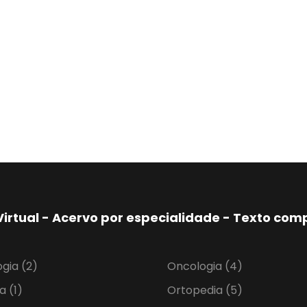
Virtual - Acervo por especialidade - Texto co
ogia
(2)
Oncologia
(4)
ia
(1)
Ortopedia
(5)