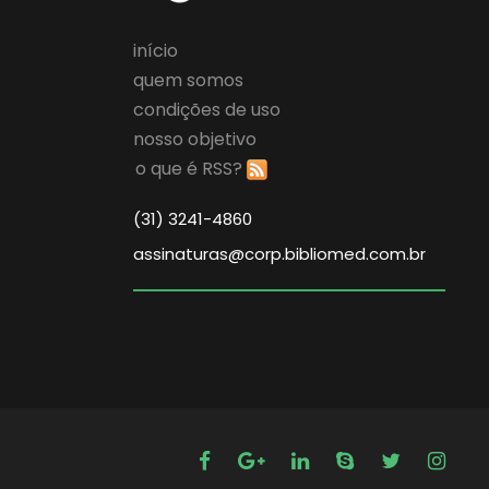
início
quem somos
condições de uso
nosso objetivo
o que é RSS?
(31) 3241-4860
assinaturas@corp.bibliomed.com.br