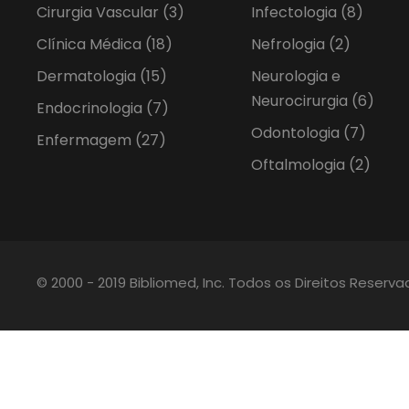
Cirurgia Vascular
(3)
Infectologia
(8)
Clínica Médica
(18)
Nefrologia
(2)
Dermatologia
(15)
Neurologia e
Neurocirurgia
(6)
Endocrinologia
(7)
Odontologia
(7)
Enfermagem
(27)
Oftalmologia
(2)
© 2000 - 2019 Bibliomed, Inc. Todos os Direitos Reserv