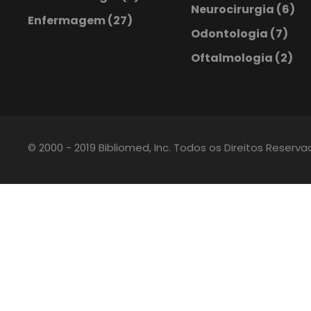
Neurocirurgia
(6)
Enfermagem
(27)
Odontologia
(7)
Oftalmologia
(2)
© 2000 - 2019 Bibliomed, Inc. Todos os Direitos Reserv