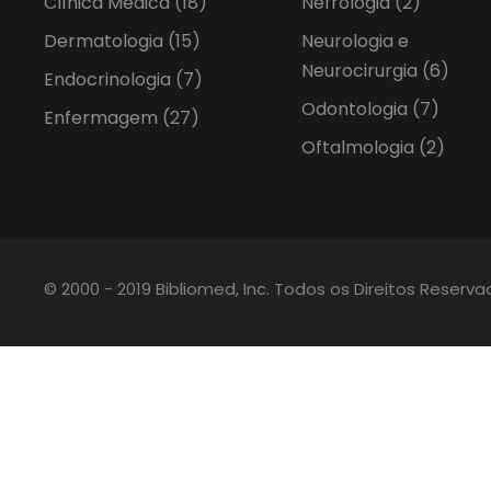
Clínica Médica
(18)
Nefrologia
(2)
Dermatologia
(15)
Neurologia e
Neurocirurgia
(6)
Endocrinologia
(7)
Odontologia
(7)
Enfermagem
(27)
Oftalmologia
(2)
© 2000 - 2019 Bibliomed, Inc. Todos os Direitos Reserv