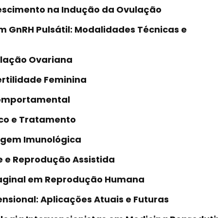
rescimento na Indução da Ovulação
m GnRH Pulsátil: Modalidades Técnicas e
ulação Ovariana
ertilidade Feminina
 Comportamental
ico e Tratamento
rigem Imunológica
de e Reprodução Assistida
svaginal em Reprodução Humana
nsional: Aplicações Atuais e Futuras