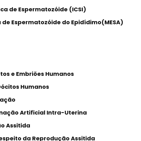
tica de Espermatozóide (ICSI)
ca de Espermatozóide do Epidídimo(MESA)
citos e Embriões Humanos
 Oócitos Humanos
tação
ação Artificial Intra-Uterina
o Assitida
Respeito da Reprodução Assitida