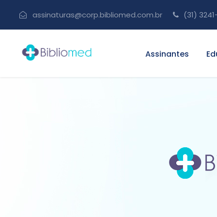
assinaturas@corp.bibliomed.com.br
(31) 3241
Assinantes
Ed