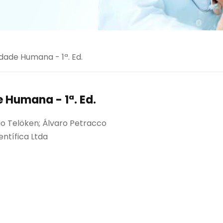
lidade Humana - 1ª. Ed.
de Humana - 1ª. Ed.
io Telöken; Álvaro Petracco
entífica Ltda