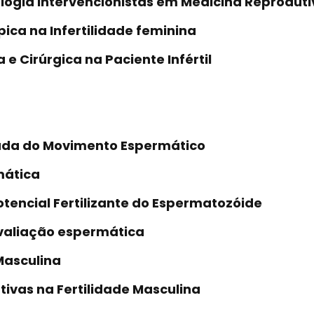
ologia Intervencionistas em Medicina Reprodut
ica na Infertilidade feminina
 e Cirúrgica na Paciente Infértil
zada do Movimento Espermático
mática
otencial Fertilizante do Espermatozóide
Avaliação espermática
 Masculina
tivas na Fertilidade Masculina