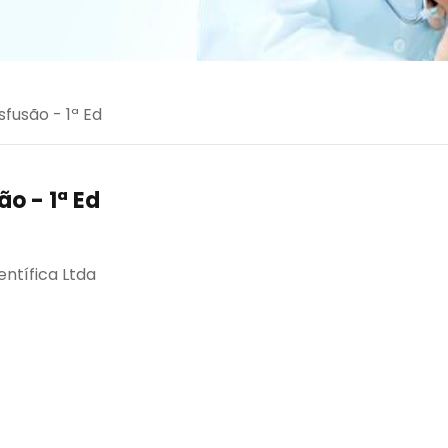
fusão - 1ª Ed
o - 1ª Ed
entífica Ltda