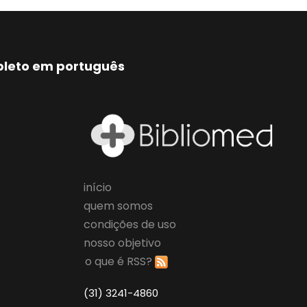
mpleto em português
início
quem somos
condições de uso
nosso objetivo
o que é RSS?
(31) 3241-4860