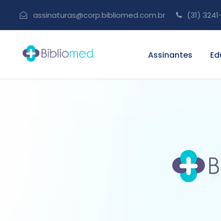
assinaturas@corp.bibliomed.com.br
(31) 3241
Assinantes
Ed