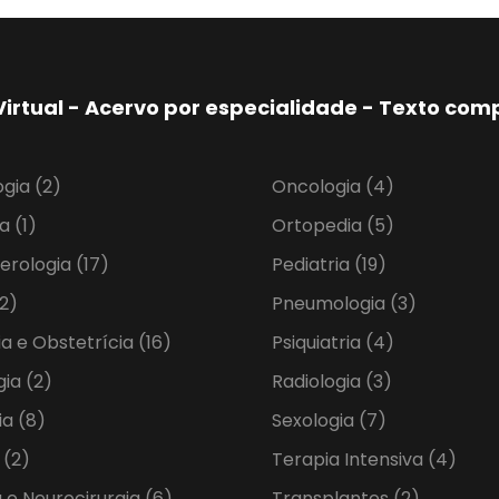
Virtual - Acervo por especialidade - Texto co
ogia
(2)
Oncologia
(4)
ia
(1)
Ortopedia
(5)
erologia
(17)
Pediatria
(19)
2)
Pneumologia
(3)
ia e Obstetrícia
(16)
Psiquiatria
(4)
gia
(2)
Radiologia
(3)
ia
(8)
Sexologia
(7)
a
(2)
Terapia Intensiva
(4)
 e Neurocirurgia
(6)
Transplantes
(2)