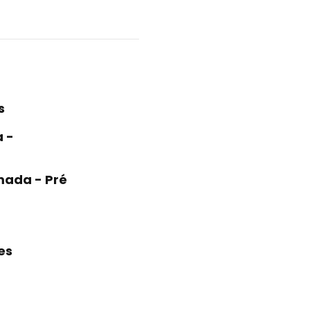
s
a -
mada - Pré
es