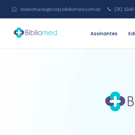
assinaturas@corp.bibliomed.com.br
(31) 3241
Assinantes
Ed