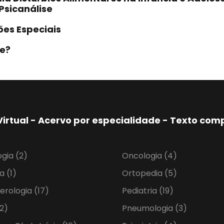
Psicanálise
es Especiais
te?
Virtual - Acervo por especialidade - Texto co
ogia
(2)
Oncologia
(4)
ia
(1)
Ortopedia
(5)
erologia
(17)
Pediatria
(19)
2)
Pneumologia
(3)