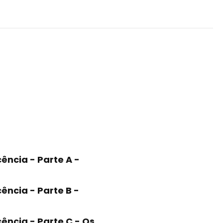
ência - Parte A -
ência - Parte B -
ência - Parte C - Os