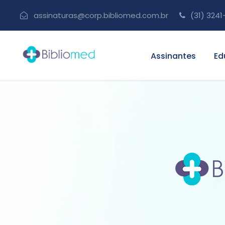
assinaturas@corp.bibliomed.com.br
(31) 3241
Assinantes
Ed