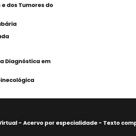
s e dos Tumores do
ubária
rada
gia Diagnóstica em
Ginecológica
Virtual - Acervo por especialidade - Texto co