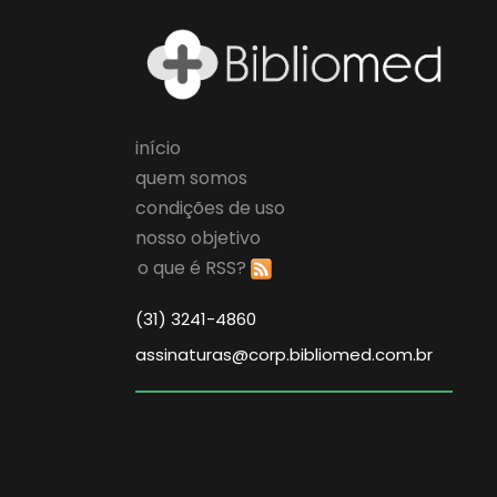
início
quem somos
condições de uso
nosso objetivo
o que é RSS?
(31) 3241-4860
assinaturas@corp.bibliomed.com.br