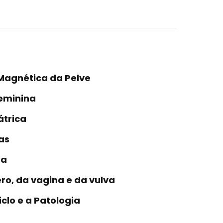
 Magnética da Pelve
Feminina
átrica
as
na
ro, da vagina e da vulva
iclo e a Patologia