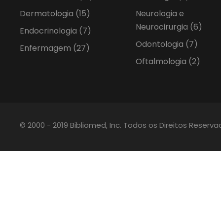
Dermatologia
(15)
Neurologia e
Neurocirurgia
(6)
Endocrinologia
(7)
Odontologia
(7)
Enfermagem
(27)
Oftalmologia
(2)
© 2000 - 2019 Bibliomed, Inc. Todos os Direitos Reserv