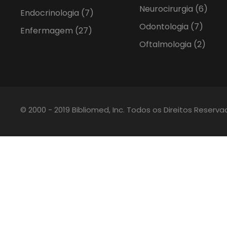
Neurocirurgia
(6)
Endocrinologia
(7)
Odontologia
(7)
Enfermagem
(27)
Oftalmologia
(2)
© 2000 - 2019 Bibliomed, Inc. Todos os Direitos Reserv