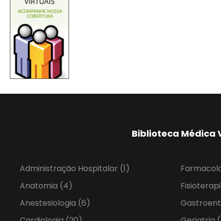
Biblioteca Médica 
Administração Hospitalar
(1)
Farmacol
Anatomia
(4)
Fisioterap
Anestesiologia
(6)
Gastroent
Cardiologia
(20)
Geriatria
(