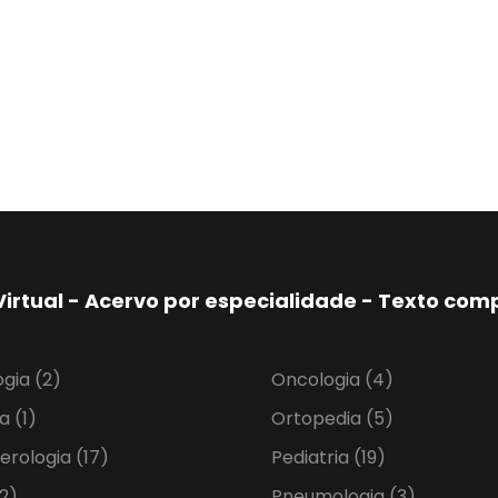
Virtual - Acervo por especialidade - Texto co
ogia
(2)
Oncologia
(4)
ia
(1)
Ortopedia
(5)
erologia
(17)
Pediatria
(19)
2)
Pneumologia
(3)