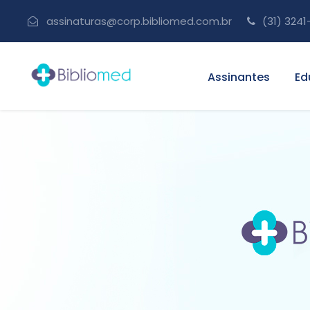
assinaturas@corp.bibliomed.com.br
(31) 3241
Assinantes
Ed