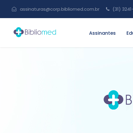
assinaturas@corp.bibliomed.com.br
(31) 3241
Assinantes
Ed