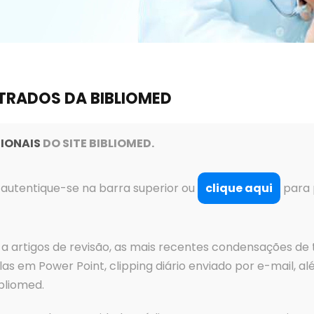
TRADOS DA BIBLIOMED
SIONAIS
DO SITE BIBLIOMED
.
autentique-se na barra superior ou
clique aqui
para p
o a artigos de revisão, as mais recentes condensações d
las em Power Point, clipping diário enviado por e-mail, a
bliomed.