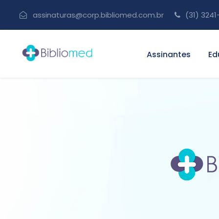
assinaturas@corp.bibliomed.com.br
(31) 3241
Assinantes
Ed