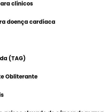
ara clínicos
ara doença cardíaca
ada (TAG)
e Obliterante
is