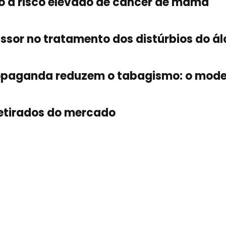
do a risco elevado de câncer de mama
or no tratamento dos distúrbios do ál
propaganda reduzem o tabagismo: o mode
retirados do mercado