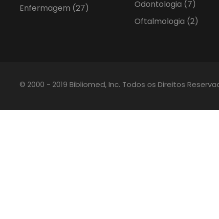
Odontologia
(7)
Enfermagem
(27)
Oftalmologia
(2)
© 2000 - 2019 Bibliomed, Inc. Todos os Direitos Reserv