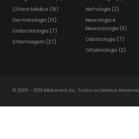
Clínica Médica
(18)
Nefrologia
(2)
Dermatologia
(15)
Neurologia e
Neurocirurgia
(6)
Endocrinologia
(7)
Odontologia
(7)
Enfermagem
(27)
Oftalmologia
(2)
© 2000 - 2019 Bibliomed, Inc. Todos os Direitos Reserv