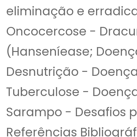
eliminação e erradica
Oncocercose - Dracun
(Hanseníease; Doenç
Desnutrição - Doenç
Tuberculose - Doenç
Sarampo - Desafios pa
Referências Bibliográf