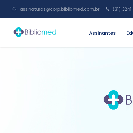
assinaturas@corp.bibliomed.com.br
(31) 3241
Assinantes
Ed