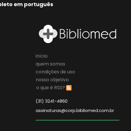
mpleto em português
início
quem somos
condições de uso
nosso objetivo
o que é RSS?
(31) 3241-4860
assinaturas@corp.bibliomed.com.br