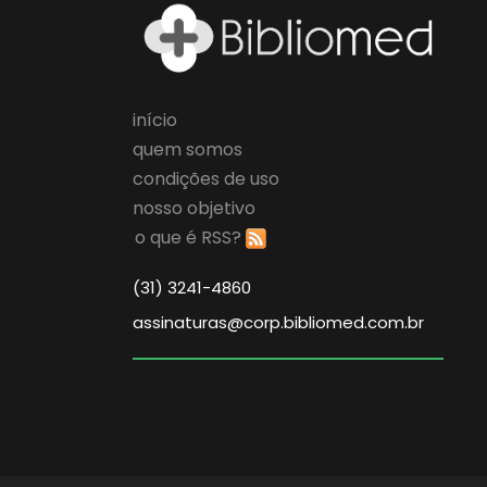
início
quem somos
condições de uso
nosso objetivo
o que é RSS?
(31) 3241-4860
assinaturas@corp.bibliomed.com.br