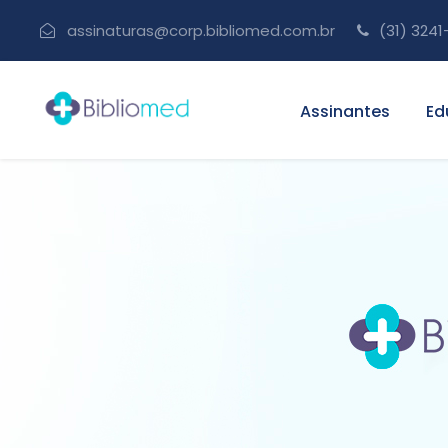
assinaturas@corp.bibliomed.com.br
(31) 3241
Assinantes
Ed