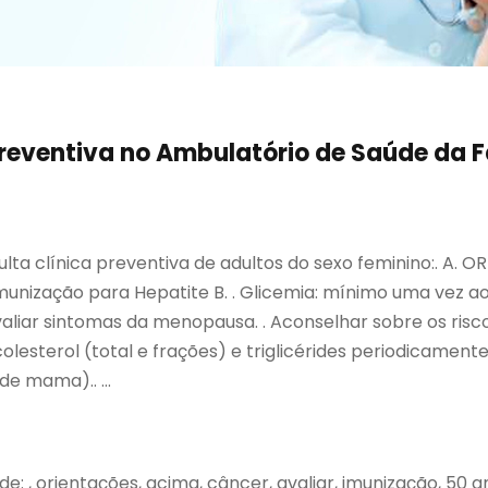
 Preventiva no Ambulatório de Saúde da 
lta clínica preventiva de adultos do sexo feminino:. A. 
 Imunização para Hepatite B. . Glicemia: mínimo uma vez a
liar sintomas da menopausa. . Aconselhar sobre os riscos
colesterol (total e frações) e triglicérides periodicamen
e mama).. ...
idade: , orientações, acima, câncer, avaliar, imunização, 50