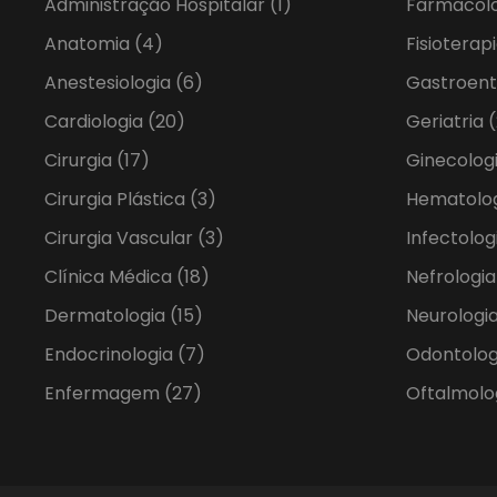
Administração Hospitalar
(1)
Farmacol
Anatomia
(4)
Fisioterap
Anestesiologia
(6)
Gastroent
Cardiologia
(20)
Geriatria
(
Cirurgia
(17)
Ginecolog
Cirurgia Plástica
(3)
Hematolo
Cirurgia Vascular
(3)
Infectolog
Clínica Médica
(18)
Nefrologi
Dermatologia
(15)
Neurologia
Endocrinologia
(7)
Odontolo
Enfermagem
(27)
Oftalmolo