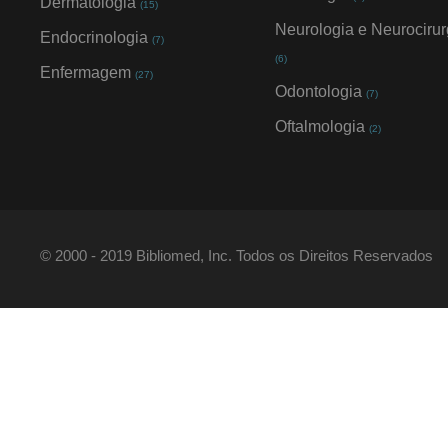
Dermatologia
(15)
Neurologia e Neurocirur
Endocrinologia
(7)
(6)
Enfermagem
(27)
Odontologia
(7)
Oftalmologia
(2)
© 2000 - 2019 Bibliomed, Inc. Todos os Direitos Reservados