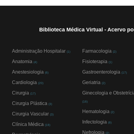
Biblioteca Médica Virtual - Acervo p
Administração Hospitalar
Farmacologia
(1)
(2)
Anatomia
Fisioterapia
(4)
(1)
Anestesiologia
Gastroenterologia
(6)
(17)
Cardiologia
Geriatria
(20)
(2)
Cirurgia
Ginecologia e Obstetríci
(17)
(16)
Cirurgia Plástica
(3)
Hematologia
(2)
Cirurgia Vascular
(3)
Infectologia
(8)
Clínica Médica
(18)
Nefrologia
(2)