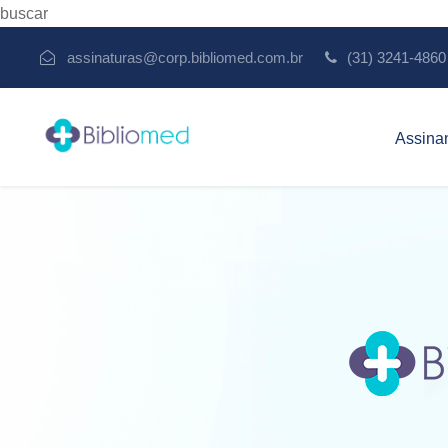
buscar
assinaturas@corp.bibliomed.com.br
(31) 3241-4860
Assina