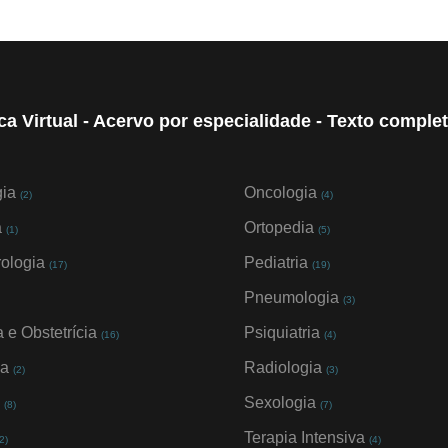
ca Virtual - Acervo por especialidade - Texto compl
gia
Oncologia
(2)
(4)
a
Ortopedia
(1)
(5)
rologia
Pediatria
(17)
(19)
Pneumologia
(3)
 e Obstetrícia
Psiquiatria
(16)
(4)
ia
Radiologia
(2)
(3)
a
Sexologia
(8)
(7)
Terapia Intensiva
2)
(4)