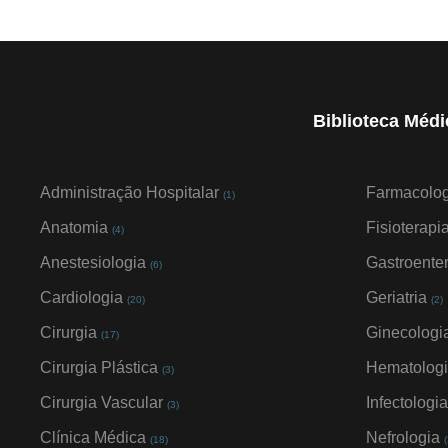
Biblioteca Médi
Administração Hospitalar
Farmacolo
(1)
Anatomia
Fisioterapi
(4)
Anestesiologia
Gastroente
(6)
Cardiologia
Geriatria
(20)
(2)
Cirurgia
Ginecologia
(17)
Cirurgia Plástica
Hematolog
(3)
Cirurgia Vascular
Infectologi
(3)
Clínica Médica
Nefrologia
(18)
(