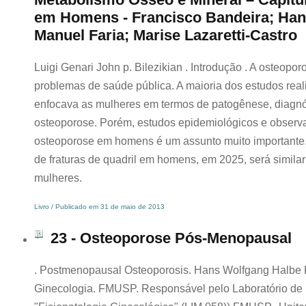
em Homens - Francisco Bandeira; Hans
Manuel Faria; Marise Lazaretti-Castro
Luigi Genari John p. Bilezikian . Introdução . A osteopo
problemas de saúde pública. A maioria dos estudos re
enfocava as mulheres em termos de patogênese, diagnós
osteoporose. Porém, estudos epidemiológicos e observa
osteoporose em homens é um assunto muito importante.
de fraturas de quadril em homens, em 2025, será similar
mulheres.
Livro / Publicado em 31 de maio de 2013
23 - Osteoporose Pós-Menopausal
. Postmenopausal Osteoporosis. Hans Wolfgang Halbe P
Ginecologia. FMUSP. Responsável pelo Laboratório de 