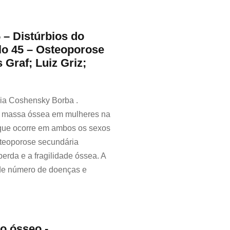
 – Distúrbios do
lo 45 – Osteoporose
 Graf; Luiz Griz;
ria Coshensky Borba .
 de massa óssea em mulheres na
que ocorre em ambos os sexos
steoporose secundária
erda e a fragilidade óssea. A
de número de doenças e
o ósseo -