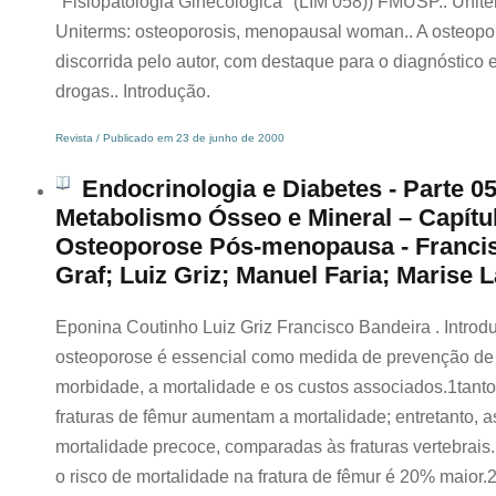
"Fisiopatologia Ginecológica" (LIM 058)) FMUSP.. Unit
Uniterms: osteoporosis, menopausal woman.. A osteop
discorrida pelo autor, com destaque para o diagnóstico 
drogas.. Introdução.
Revista / Publicado em 23 de junho de 2000
Endocrinologia e Diabetes - Parte 05
Metabolismo Ósseo e Mineral – Capítu
Osteoporose Pós-menopausa - Franci
Graf; Luiz Griz; Manuel Faria; Marise L
Eponina Coutinho Luiz Griz Francisco Bandeira . Introd
osteoporose é essencial como medida de prevenção de f
morbidade, a mortalidade e os custos associados.1tanto 
fraturas de fêmur aumentam a mortalidade; entretanto, a
mortalidade precoce, comparadas às fraturas vertebrais.
o risco de mortalidade na fratura de fêmur é 20% maior