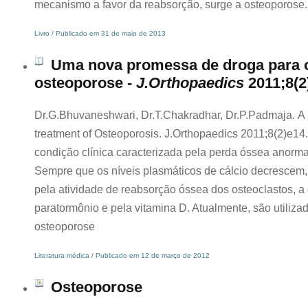
mecanismo a favor da reabsorção, surge a osteoporose.
Livro / Publicado em 31 de maio de 2013
Uma nova promessa de droga para o
osteoporose -
J.Orthopaedics
2011;8(2
Dr.G.Bhuvaneshwari, Dr.T.Chakradhar, Dr.P.Padmaja. A 
treatment of Osteoporosis. J.Orthopaedics 2011;8(2)e14
condição clínica caracterizada pela perda óssea anormal
Sempre que os níveis plasmáticos de cálcio decrescem,
pela atividade de reabsorção óssea dos osteoclastos, a
paratormônio e pela vitamina D. Atualmente, são utiliza
osteoporose
Literatura médica / Publicado em 12 de março de 2012
Osteoporose