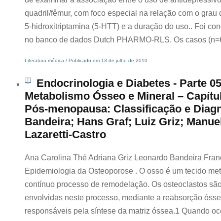
quadril/fêmur, com foco especial na relação com o grau 
5-hidroxitriptamina (5-HTT) e a duração do uso.. Foi co
no banco de dados Dutch PHARMO-RLS. Os casos (n=6
Literatura médica / Publicado em 13 de julho de 2010
Endocrinologia e Diabetes - Parte 05
Metabolismo Ósseo e Mineral – Capítu
Pós-menopausa: Classificação e Diagn
Bandeira; Hans Graf; Luiz Griz; Manuel
Lazaretti-Castro
Ana Carolina Thé Adriana Griz Leonardo Bandeira Franc
Epidemiologia da Osteoporose . O osso é um tecido met
contínuo processo de remodelação. Os osteoclastos são
envolvidas neste processo, mediante a reabsorção ósse
responsáveis pela síntese da matriz óssea.1 Quando oco