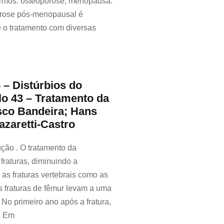
ermos: osteoporose, menopausa.
orose pós-menopausal é
e o tratamento com diversas
 – Distúrbios do
lo 43 – Tratamento da
sco Bandeira; Hans
azaretti-Castro
ução . O tratamento da
raturas, diminuindo a
as fraturas vertebrais como as
s fraturas de fêmur levam a uma
 No primeiro ano após a fratura,
.2 Em