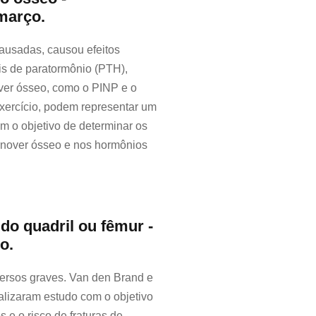
março.
ausadas, causou efeitos
is de paratormônio (PTH),
ver ósseo, como o PINP e o
xercício, podem representar um
m o objetivo de determinar os
turnover ósseo e nos hormônios
 do quadril ou fêmur -
o.
versos graves. Van den Brand e
alizaram estudo com o objetivo
 e o risco de fraturas de