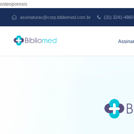
osteoporosis
assinaturas@corp.bibliomed.com.br
(31) 3241-4860
Assina