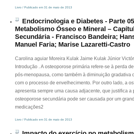
Livro / Publicado em 31 de maio de 2013
Endocrinologia e Diabetes - Parte 05
Metabolismo Ósseo e Mineral – Capítu
Secundária - Francisco Bandeira; Hans
Manuel Faria; Marise Lazaretti-Castro
Carolina aguiar Moreira Kulak Jaime Kulak Júnior Victó
Introdução . A osteoporose primária refere-se à perda
pós-menopausa, como também à diminuição gradativa 
com o processo de envelhecimento. Por outro lado, a o
apresenta sempre uma causa adjacente, que justifica a p
osteoporose secundária pode ser causada por um gran
medicações2
Livro / Publicado em 31 de maio de 2013
Impacto do exercício no metabolism