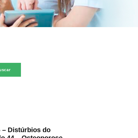
 – Distúrbios do
lo 44 – Osteoporose