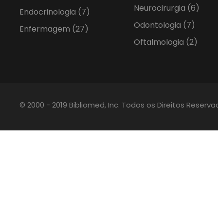
Neurocirurgia
(6)
Endocrinologia
(7)
Odontologia
(7)
Enfermagem
(27)
Oftalmologia
(2)
© 2000 - 2019 Bibliomed, Inc. Todos os Direitos Reserv