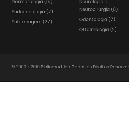
Dermatologia
(15)
Neurologia e
Neurocirurgia
(6)
Endocrinologia
(7)
Odontologia
(7)
Enfermagem
(27)
Oftalmologia
(2)
© 2000 - 2019 Bibliomed, Inc. Todos os Direitos Reserv